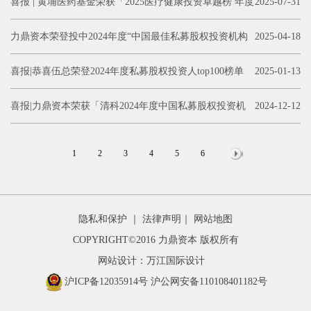
Top50，以及最佳私募股权投资机构活跃榜Top50
喜报 | 黄埔医药基金荣获「2025医疗健康投资卓越榜 年度
2025-07-31
创新医药最佳投资机构」
力鼎资本荣登投中2024年度“中国最佳私募股权投资机构
2025-04-18
Top50”
喜报|恭喜伍总荣登2024年度私募股权投资人top100榜单
2025-01-13
喜报|力鼎资本荣获「清科2024年度中国私募股权投资机
2024-12-12
构50强」
1
2
3
4
5
6
友情链接
隐私和保护
｜
法律声明
｜
网站地图
COPYRIGHT©2016 力鼎资本 版权所有
网站设计：万江国际设计
沪ICP备12035914号
沪公网安备110108401182号